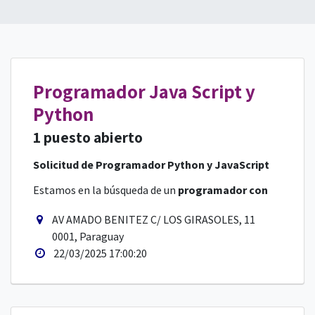
Programador Java Script y
Python
1 puesto abierto
Solicitud de Programador Python y JavaScript
Estamos en la búsqueda de un
programador con
conocimientos en Python y JavaScript
para un
trabajo exigente y de alto rendimiento. Buscamos a
AV AMADO BENITEZ C/ LOS GIRASOLES, 11
alguien con una
actitud proactiva, responsable y
0001, Paraguay
Requisitos y habilidades:
comprometida
, que sea
estudiante universitario
22/03/2025 17:00:20
de los últimos años
y tenga la disciplina necesaria
Conocimientos sólidos en Python y
para afrontar grandes desafíos.
JavaScript.
Capacidad de aprendizaje rápido y
adaptación a nuevas tecnologías.