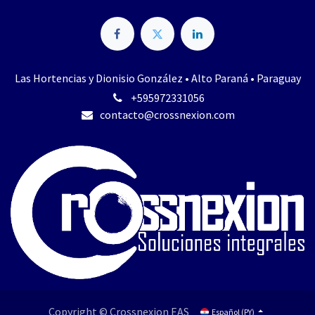
Las Hortencias y Dionisio González • Alto Paraná • Paraguay
+595972331056
contacto@crossnexio​n.com​
Copyright © Crossnexion EAS
Español (PY)